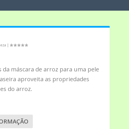
leza
|
s da máscara de arroz para uma pele
 caseira aproveita as propriedades
tes do arroz.
FORMAÇÃO