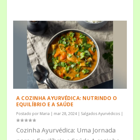
A COZINHA AYURVÉDICA: NUTRINDO O
EQUILÍBRIO E A SAÚDE
Postado por
Maria
|
mar 28, 2024
|
Salgados Ayurvédicos
|
Cozinha Ayurvédica: Uma Jornada