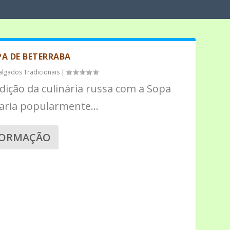
A DE BETERRABA
algados Tradicionais
|
adição da culinária russa com a Sopa
aria popularmente...
FORMAÇÃO