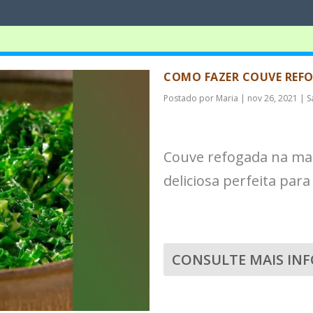
COMO FAZER COUVE REF
Postado por
Maria
|
nov 26, 2021
|
S
Couve refogada na man
deliciosa perfeita par
CONSULTE MAIS IN