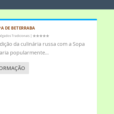
A DE BETERRABA
algados Tradicionais
|
adição da culinária russa com a Sopa
aria popularmente...
FORMAÇÃO