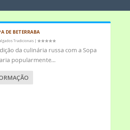
A DE BETERRABA
algados Tradicionais
|
adição da culinária russa com a Sopa
aria popularmente...
FORMAÇÃO