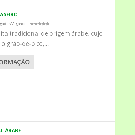
ASEIRO
lgados Veganos
|
a tradicional de origem árabe, cujo
 o grão-de-bico,...
FORMAÇÃO
AL ÁRABE