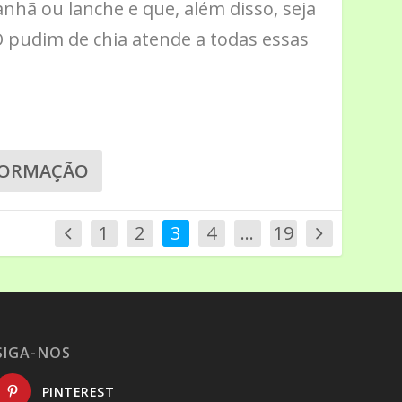
nhã ou lanche e que, além disso, seja
 pudim de chia atende a todas essas
FORMAÇÃO
1
2
3
4
…
19
SIGA-NOS
PINTEREST