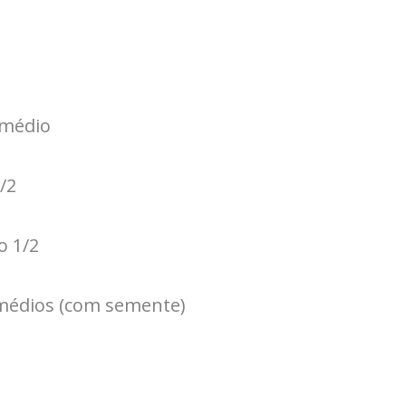
 médio
/2
o 1/2
 médios (com semente)